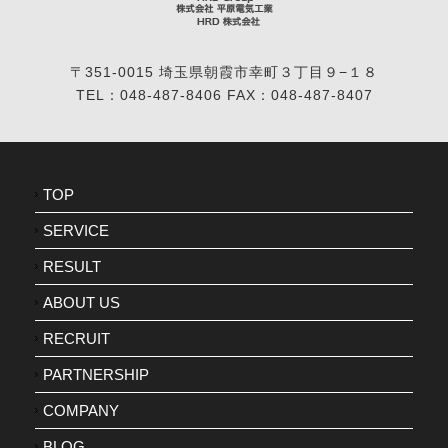
〒351-0015 埼玉県朝霞市幸町３丁目９−１８
TEL：048-487-8406 FAX：048-487-8407
TOP
SERVICE
RESULT
ABOUT US
RECRUIT
PARTNERSHIP
COMPANY
BLOG